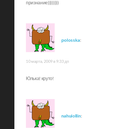
признание))))))))
polosska
:
10 марта, 2009 в 9:33 дп
Юлька! круто!
nahuiollin
: