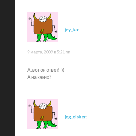
jey_ka
:
9 марта, 2009 в 5:21 пп
А, вот он ответ! :))
А на каких?
jeg_elsker
: