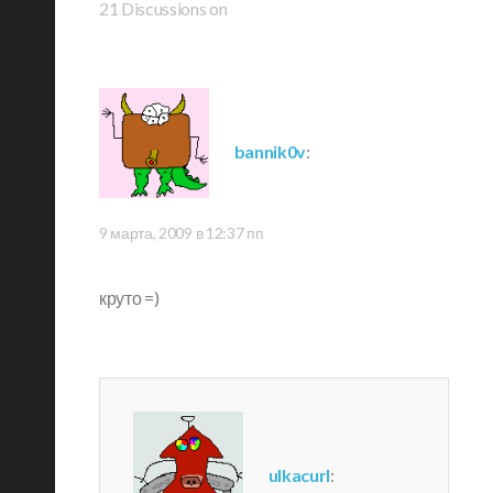
21 Discussions on
bannik0v
:
9 марта, 2009 в 12:37 пп
круто =)
ulkacurl
: