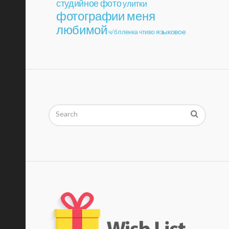
студийное фото
улитки
фотографии меня
любимой
языковое
ч/б пленка
чтиво