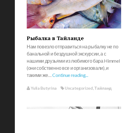
Рыбалка в Тайланде
Нам повезло отправиться на рыбалку не по
банальной и бездушной экскурсии, а с
нашими друзьями из любимого бара Himmel
(они собственно все и организовали), и
такими же…
Continue reading...
Yulia Butyrina
Uncategorized
,
Тайланд