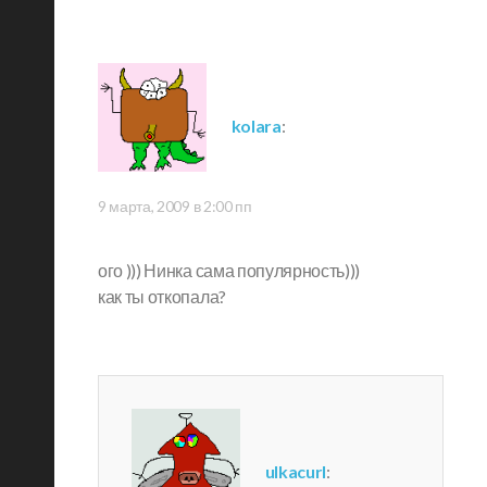
kolara
:
9 марта, 2009 в 2:00 пп
ого ))) Нинка сама популярность)))
как ты откопала?
ulkacurl
: