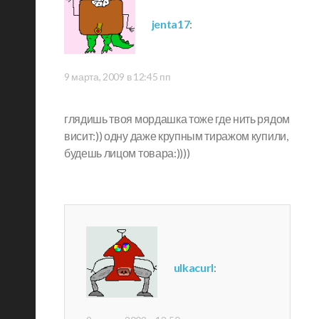
jenta17
:
9 марта, 2009 в 12:45 пп
глядишь твоя мордашка тоже где нить рядом
висит:)) одну даже крупным тиражом купили,
будешь лицом товара:))))
ulkacurl
: