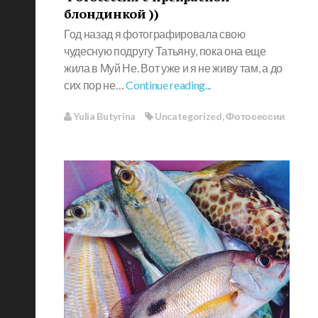
блондинкой ))
Год назад я фотографировала свою
чудесную подругу Татьяну, пока она еще
жила в Муй Не. Вот уже и я не живу там, а до
сих пор не…
Continue reading...
Yulia Butyrina
Uncategorized
,
Фотосессии