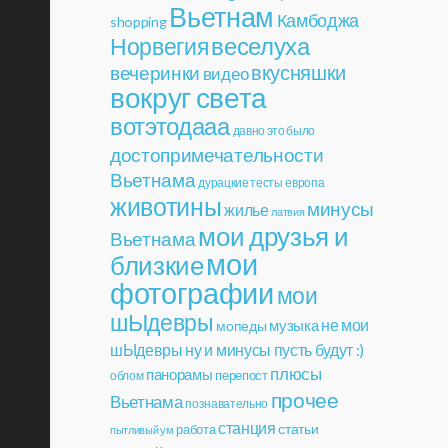
Вьетнам
Камбоджа
shopping
веселуха
Норвегия
вкусняшки
вечеринки
видео
вокруг света
вотэтодааа
давно это было
достопримечательности
Вьетнама
дурацкие тесты
европа
животины
минусы
жилье
латвия
мои друзья и
Вьетнама
мои
близкие
фотографии
мои
шЫдевры
музыка
не мои
мопеды
шЫдевры
ну и минусы пусть будут :)
плюсы
панорамы
перепост
облом
прочее
Вьетнама
познавательно
станция
статьи
работа
пытливый ум