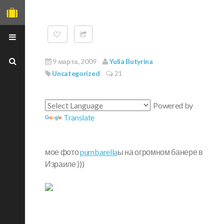
9 марта, 2009
Yulia Butyrina
Uncategorized
21
ГЛАВНАЯ
Powered by
Translate
О СЕБЕ
TRAVEL PET
мое фото
pumbarella
ы на огромном банере в
ФОТО-РЕЦЕПТЫ
Израиле )))
МОИ МАСТХЕВЫ
ВЕЧЕРИНКИ
НЕОБЫЧНЫЕ МЕСТА
Я НА ISTOCK