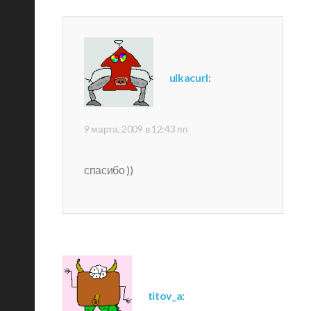
ulkacurl
:
9 марта, 2009 в 12:43 пп
спасибо ))
titov_a
: