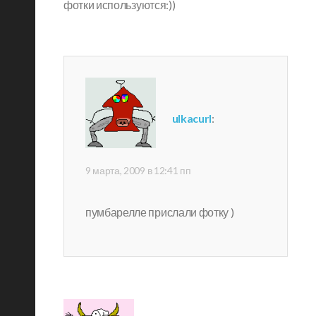
фотки используются:))
ulkacurl
:
9 марта, 2009 в 12:41 пп
пумбарелле прислали фотку )