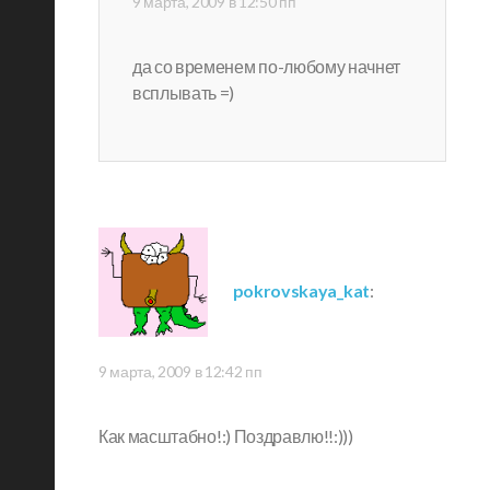
9 марта, 2009 в 12:50 пп
да со временем по-любому начнет
всплывать =)
pokrovskaya_kat
:
9 марта, 2009 в 12:42 пп
Как масштабно!:) Поздравлю!!:)))