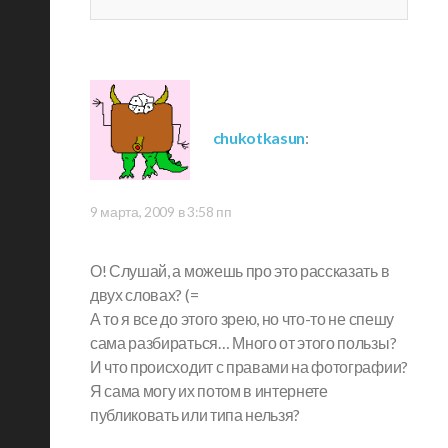
chukotkasun
:
9 марта, 2009 в 3:58 пп
О! Слушай, а можешь про это рассказать в
двух словах? (=
А то я все до этого зрею, но что-то не спешу
сама разбираться… Много от этого пользы?
И что происходит с правами на фотографии?
Я сама могу их потом в интернете
публиковать или типа нельзя?