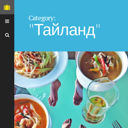
Category:
"Тайланд"
ГЛАВНАЯ
О СЕБЕ
TRAVEL PET
ФОТО-РЕЦЕПТЫ
МОИ МАСТХЕВЫ
ВЕЧЕРИНКИ
НЕОБЫЧНЫЕ МЕСТА
Я НА ISTOCK