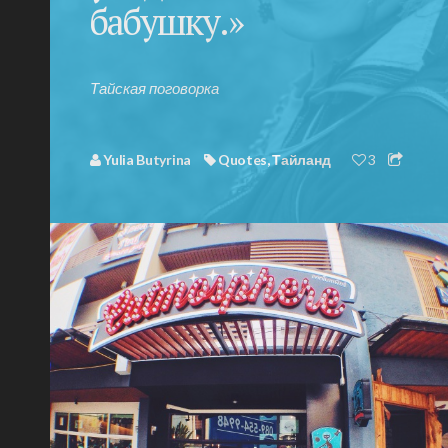
бабушку.»
Тайская поговорка
Yulia Butyrina
Quotes
,
Тайланд
3