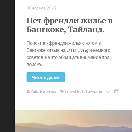
30 апреля, 2015
Пет френдли жилье в
Бангкоке, Тайланд.
Поиск пет-френдли жилья с котом в
Бангкоке, отзыв на UTD Living и немного
советов, на что обращать внимание при
поиске.
Читать далее
Yulia Butyrina
Travel Pet
,
Тайланд