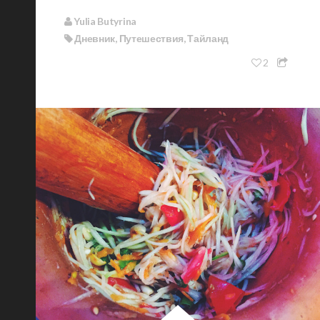
Yulia Butyrina
Дневник
,
Путешествия
,
Тайланд
2