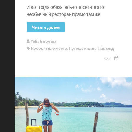
И вот тогда обязательно посетите этот
необычный ресторан прямо там же.
Читать далее
Yulia Butyrina
Необычные места
,
Путешествия
,
Тайланд
2