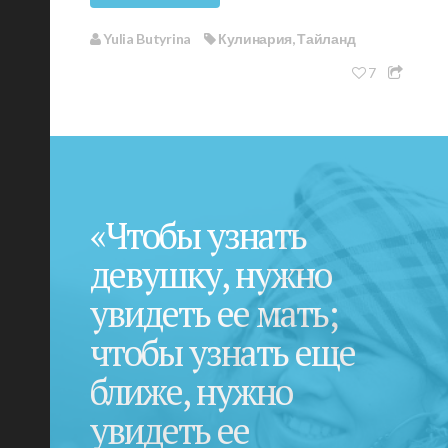
Yulia Butyrina
Кулинария
,
Тайланд
7
«Чтобы узнать
девушку, нужно
увидеть ее мать;
чтобы узнать еще
ближе, нужно
увидеть ее