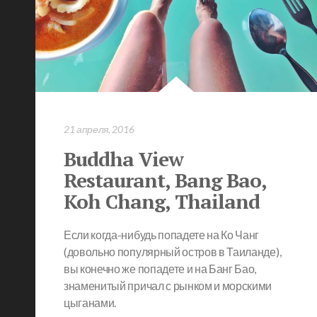
БЛОГ TRAX TRIPT
(БЕЛЬГИЯ)
21 апреля, 2016
Buddha View
Restaurant, Bang Bao,
Koh Chang, Thailand
Если когда-нибудь попадете на Ко Чанг
(довольно популярный остров в Таиланде),
вы конечно же попадете и на Банг Бао,
знаменитый причал с рынком и морскими
цыганами.