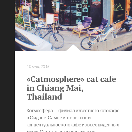
10 мая, 2015
«Catmosphere» cat cafe
in Chiang Mai,
Thailand
Котмосфера — филиал известного котокафе
в Сиднее. Самое интересное и
концептуальное котокафе из всех виденных
мною. Остальные просто унылое…