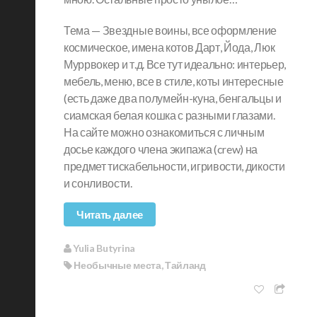
Тема — Звездные воины, все оформление
космическое, имена котов Дарт, Йода, Люк
Муррвокер и т.д. Все тут идеально: интерьер,
мебель, меню, все в стиле, коты интересные
(есть даже два полумейн-куна, бенгальцы и
сиамская белая кошка с разными глазами.
На сайте можно ознакомиться с личным
досье каждого члена экипажа (crew) на
предмет тискабельности, игривости, дикости
и сонливости.
Читать далее
Yulia Butyrina
Необычные места
,
Тайланд