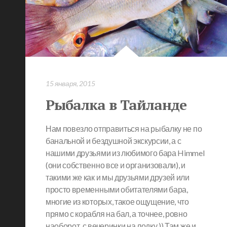
15 января, 2015
Рыбалка в Тайланде
Нам повезло отправиться на рыбалку не по
банальной и бездушной экскурсии, а с
нашими друзьями из любимого бара Himmel
(они собственно все и организовали), и
такими же как и мы друзьями друзей или
просто временными обитателями бара,
многие из которых, такое ощущение, что
прямо с корабля на бал, а точнее, ровно
наоборот, с вечеринки на лодку )) Там же и