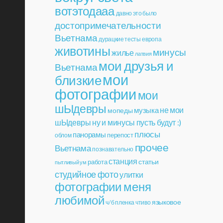
вотэтодааа
давно это было
достопримечательности
Вьетнама
дурацкие тесты
европа
животины
минусы
жилье
латвия
мои друзья и
Вьетнама
мои
близкие
фотографии
мои
шЫдевры
музыка
не мои
мопеды
шЫдевры
ну и минусы пусть будут :)
плюсы
панорамы
перепост
облом
прочее
Вьетнама
познавательно
станция
статьи
работа
пытливый ум
студийное фото
улитки
фотографии меня
любимой
языковое
ч/б пленка
чтиво