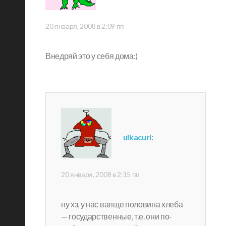
20 января, 2008 в 2:09 пп
Внедряй это у себя дома:)
ulkacurl
:
20 января, 2008 в 2:15 пп
ну хз, у нас вапще половина хлеба
— государственные, т.е. они по-