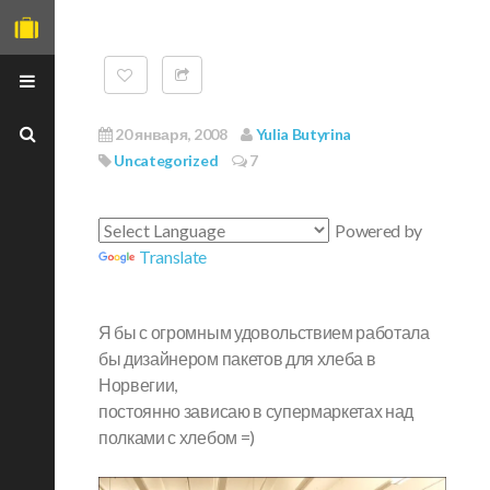
20 января, 2008
Yulia Butyrina
Uncategorized
7
ГЛАВНАЯ
Powered by
Translate
О СЕБЕ
TRAVEL PET
Я бы с огромным удовольствием работала
ФОТО-РЕЦЕПТЫ
бы дизайнером пакетов для хлеба в
МОИ МАСТХЕВЫ
Норвегии,
ВЕЧЕРИНКИ
постоянно зависаю в супермаркетах над
полками с хлебом =)
НЕОБЫЧНЫЕ МЕСТА
Я НА ISTOCK