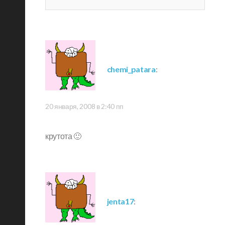
chemi_patara
:
20 января, 2008 в 2:40 пп
крутота 🙂
jenta17
: