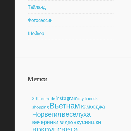
Тайланд
Фотосессии
Шейкер
Метки
instagram
my friends
3d
handmade
Вьетнам
Камбоджа
shopping
веселуха
Норвегия
вкусняшки
вечеринки
видео
вокруг света