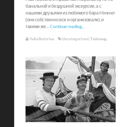
банальной и бездушной экскурсии, а с
нашими друзьями из любимого бара Himmel
(они собственно все и организовали), и
такими же…
Continue reading...
Yulia Butyrina
Uncategorized
,
Тайланд