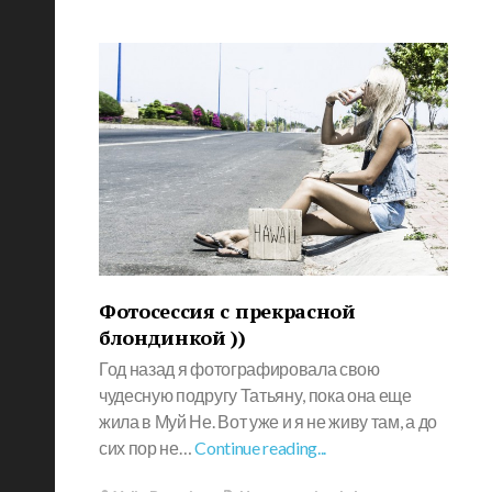
Фотосессия с прекрасной
блондинкой ))
Год назад я фотографировала свою
чудесную подругу Татьяну, пока она еще
жила в Муй Не. Вот уже и я не живу там, а до
сих пор не…
Continue reading...