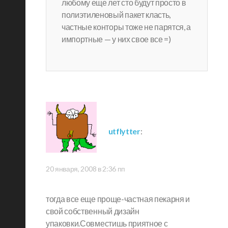
любому еще лет сто будут просто в
полиэтиленовый пакет класть,
частные конторы тоже не парятся, а
импортные — у них свое все =)
utflytter
:
20 января, 2008 в 2:36 пп
тогда все еще проще-частная пекарня и
свой собственный дизайн
упаковки.Совместишь приятное с