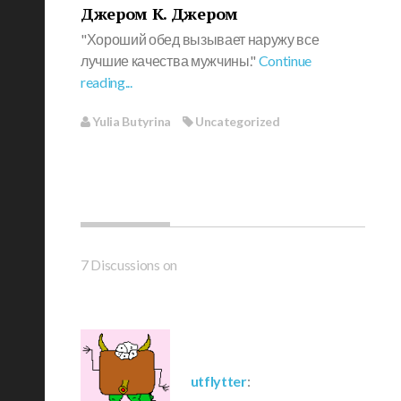
Джером К. Джером
"Хороший обед вызывает наружу все
лучшие качества мужчины."
Continue
reading...
Yulia Butyrina
Uncategorized
7 Discussions on
utflytter
: