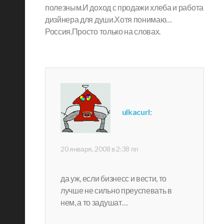
полезным.И доход с продажи хлеба и работа
дизйнера для души.Хотя понимаю…
Россия.Просто только на словах.
ulkacurl
:
20 января, 2008 в 2:38 пп
да уж, если бизнесс и вести, то
лучше не сильно преуспевать в
нем, а то задушат…