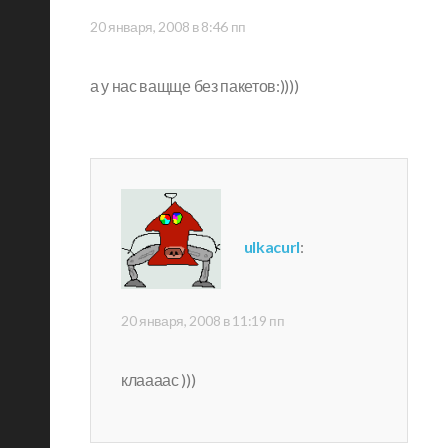
20 января, 2008 в 8:46 пп
а у нас ващще без пакетов:))))
ulkacurl
:
20 января, 2008 в 11:19 пп
клаааас )))