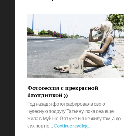
Фотосессия с прекрасной
блондинкой ))
Год назад я фотографировала свою
чудесную подругу Татьяну, пока она еще
жила в Муй Не. Вот уже и я не живу там, а до
сих пор не…
Continue reading...