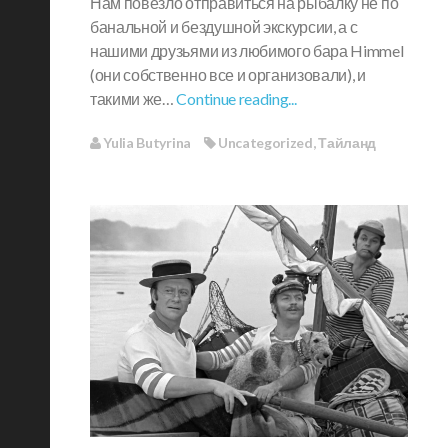
Нам повезло отправиться на рыбалку не по
банальной и бездушной экскурсии, а с
нашими друзьями из любимого бара Himmel
(они собственно все и организовали), и
такими же…
Continue reading...
Yulia Butyrina
Uncategorized
,
Тайланд