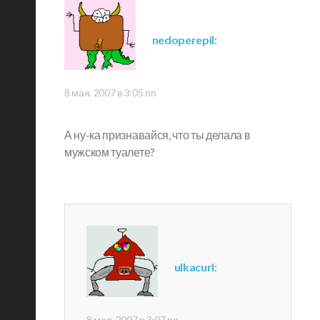
nedoperepil
:
8 мая, 2007 в 3:05 пп
А ну-ка признавайся, что ты делала в
мужском туалете?
ulkacurl
:
8 мая, 2007 в 3:07 пп