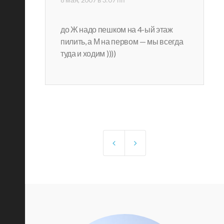
до Ж надо пешком на 4-ый этаж
пилить, а М на первом — мы всегда
туда и ходим ))))