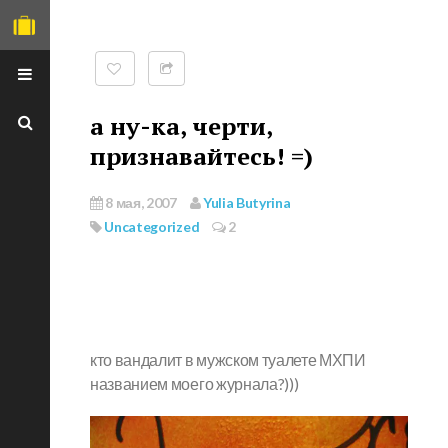
а ну-ка, черти,
признавайтесь! =)
ГЛАВНАЯ
8 мая, 2007
Yulia Butyrina
Uncategorized
2
О СЕБЕ
TRAVEL PET
ФОТО-РЕЦЕПТЫ
МОИ МАСТХЕВЫ
кто вандалит в мужском туалете МХПИ
ВЕЧЕРИНКИ
названием моего журнала?)))
НЕОБЫЧНЫЕ МЕСТА
Я НА ISTOCK