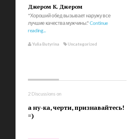
Джером К. Джером
"Хороший обед вызывает наружу все
лучшие качества мужчины."
Continue
reading...
Yulia Butyrina
Uncategorized
2 Discussions on
а ну-ка, черти, признавайтесь!
=)